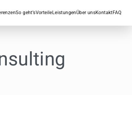
erenzen
So geht’s
Vorteile
Leistungen
Über uns
Kontakt
FAQ
nsulting