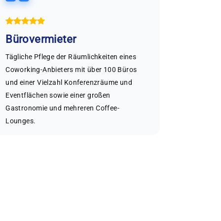
Bürovermieter
Radio
Tägliche Pflege der Räumlichkeiten eines
Die tägl
Coworking-Anbieters mit über 100 Büros
den Groß
und einer Vielzahl Konferenzräume und
Sendestu
Eventflächen sowie einer großen
Küchen u
Gastronomie und mehreren Coffee-
einem ho
Lounges.
Gründlich