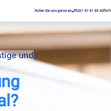
Ref
Rufen Sie uns gerne an
0201 47 41 43 40
stige und
ung
al
?