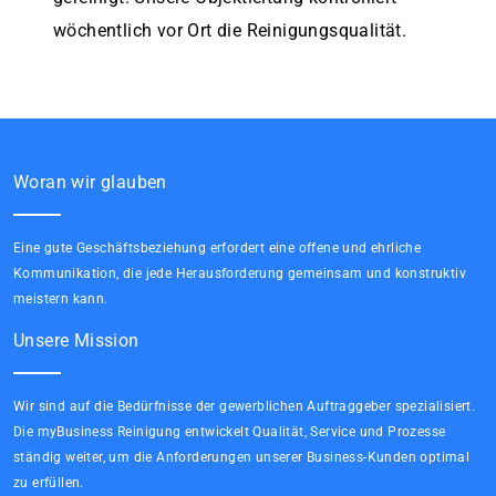
wöchentlich vor Ort die Reinigungsqualität.
Woran wir glauben
Eine gute Geschäftsbeziehung erfordert eine offene und ehrliche
Kommunikation, die jede Herausforderung gemeinsam und konstruktiv
meistern kann.
Unsere Mission
Wir sind auf die Bedürfnisse der gewerblichen Auftraggeber spezialisiert.
Die myBusiness Reinigung entwickelt Qualität, Service und Prozesse
ständig weiter, um die Anforderungen unserer Business-Kunden optimal
zu erfüllen.